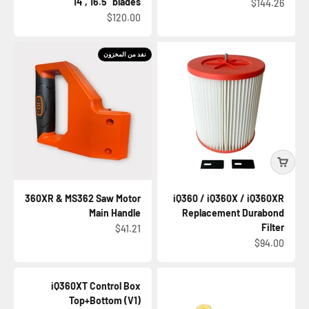
14", 16.5" blades
السعر بعد الخصم
$144.26
السعر بعد الخصم
$120.00
نفد من المخزون
360XR & MS362 Saw Motor
iQ360 / iQ360X / iQ360XR
Main Handle
Replacement Durabond
Filter
السعر بعد الخصم
$41.21
السعر بعد الخصم
$94.00
iQ360XT Control Box
Top+Bottom (V1)