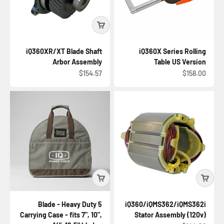
iQ360XR/XT Blade Shaft
iQ360X Series Rolling
Arbor Assembly
Table US Version
السعر بعد الخصم
السعر بعد الخصم
$154.57
$158.00
5 Blade - Heavy Duty
iQ360/iQMS362/iQMS362i
Carrying Case - fits 7", 10",
Stator Assembly (120v)