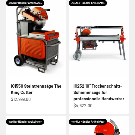
<tc>Nur Händler Artikel</tc>
<tc>Nur Händler Artikel</tc>
iQ1550 Steintrennsäge The
iQ252 10“ Trockenschnitt-
King Cutter
Schienensäge für
professionelle Handwerker
Angebot
$12,999.00
Angebot
$4,622.00
<tc>Nur Händler Artikel</tc>
<tc>Nur Händler Artikel</tc>