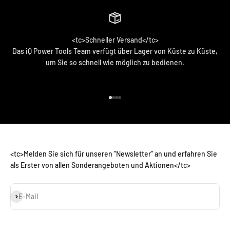
<tc>Schneller Versand</tc>
Das iQ Power Tools Team verfügt über Lager von Küste zu Küste,
um Sie so schnell wie möglich zu bedienen.
<tc>Zum Artikel 1 gehen</tc>
<tc>Zum Artikel 2 gehen</tc>
<tc>Zum Artikel 3 gehen</tc>
<tc>Zum Artikel 4 gehen</tc>
<tc>Melden Sie sich für unseren "Newsletter" an und erfahren Sie
als Erster von allen Sonderangeboten und Aktionen</tc>
Abonnieren
E-Mail