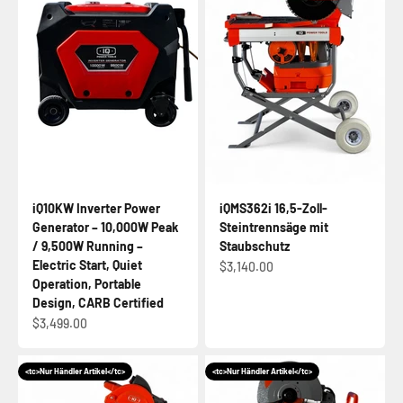
iQ10KW Inverter Power
iQMS362i 16,5-Zoll-
Generator – 10,000W Peak
Steintrennsäge mit
/ 9,500W Running –
Staubschutz
Electric Start, Quiet
Angebot
$3,140.00
Operation, Portable
Design, CARB Certified
Angebot
$3,499.00
<tc>Nur Händler Artikel</tc>
<tc>Nur Händler Artikel</tc>