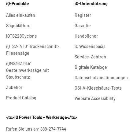
iQ-Produkte
iQ-Unterstützung
Alles einkaufen
Register
Sägeblättern
Garantie
iQTS228Cyclone
Handbücher
iQTS244 10“ Trockenschnitt-
iQ Wissensbasis
Fliesensäge
Service-Zentren
iQMS362 16,5“
Digitale Kataloge
Gestein
werkssäge mit
Staubschutz
Datenschutzbestimmungen
Zubehör
OSHA-Kieselsäure-Tests
Product Catalog
Website Accessibility
<tc>iQ Power Tools - Werkzeuge</tc>
Rufen Sie uns an: 888-274-7744