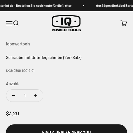
<tc>Zum Inhalt überspringen</tc>
 ist da - Bestellen Sie noch heute für die 1.</tc>
<tc>Sägen direkt bei Bartell
iqpowertools
Menü
Suche
Waren
iqpowertools
Schraube mit Unterlegscheibe (2er-Satz)
SKU: 0360-90019-01
Anzahl:
Angebot
$3.20
FIND A DEALER NEAR YOU