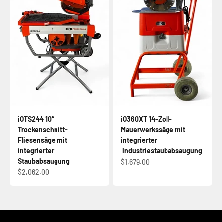
iQTS244 10“
iQ360XT 14-Zoll-
Trockenschnitt-
Mauerwerkssäge mit
Fliesensäge mit
integrierter
integrierter
Industriestaubabsaugung
Staubabsaugung
Angebot
$1,679.00
Angebot
$2,062.00