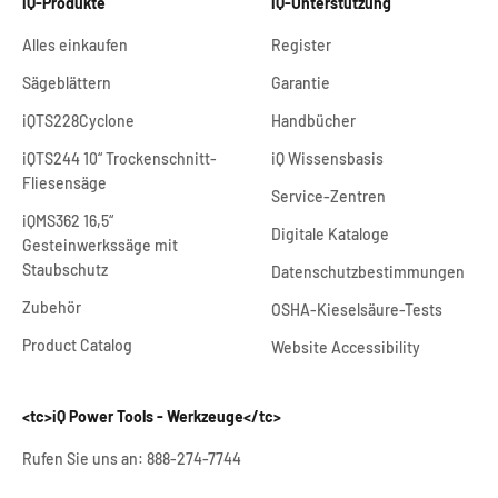
iQ-Produkte
iQ-Unterstützung
Alles einkaufen
Register
Sägeblättern
Garantie
iQTS228Cyclone
Handbücher
iQTS244 10“ Trockenschnitt-
iQ Wissensbasis
Fliesensäge
Service-Zentren
iQMS362 16,5“
Digitale Kataloge
Gestein
werkssäge mit
Staubschutz
Datenschutzbestimmungen
Zubehör
OSHA-Kieselsäure-Tests
Product Catalog
Website Accessibility
<tc>iQ Power Tools - Werkzeuge</tc>
Rufen Sie uns an: 888-274-7744