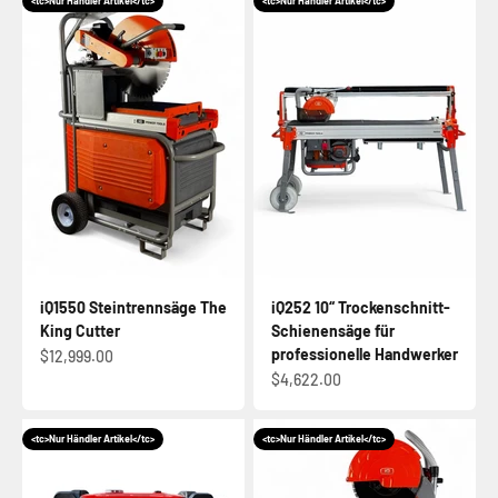
<tc>Nur Händler Artikel</tc>
<tc>Nur Händler Artikel</tc>
iQ1550 Steintrennsäge The
iQ252 10“ Trockenschnitt-
King Cutter
Schienensäge für
professionelle Handwerker
Angebot
$12,999.00
Angebot
$4,622.00
<tc>Nur Händler Artikel</tc>
<tc>Nur Händler Artikel</tc>