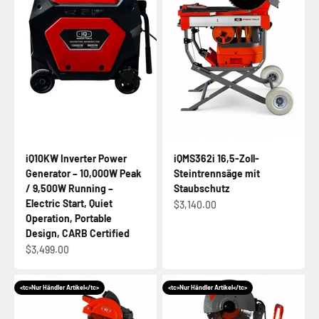
iQ10KW Inverter Power
iQMS362i 16,5-Zoll-
Generator – 10,000W Peak
Steintrennsäge mit
/ 9,500W Running –
Staubschutz
Electric Start, Quiet
Angebot
$3,140.00
Operation, Portable
Design, CARB Certified
Angebot
$3,499.00
<tc>Nur Händler Artikel</tc>
<tc>Nur Händler Artikel</tc>