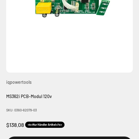
iqpowertools
MS362i PCB-Modul 120v
SKU: 0360-62079-03
Angebot
$138.08
<tc>Nur Händler Artikel</tc>