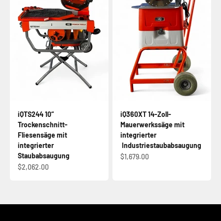
iQTS244 10“
iQ360XT 14-Zoll-
Trockenschnitt-
Mauerwerkssäge mit
Fliesensäge mit
integrierter
integrierter
Industriestaubabsaugung
Staubabsaugung
Angebot
$1,679.00
Angebot
$2,062.00