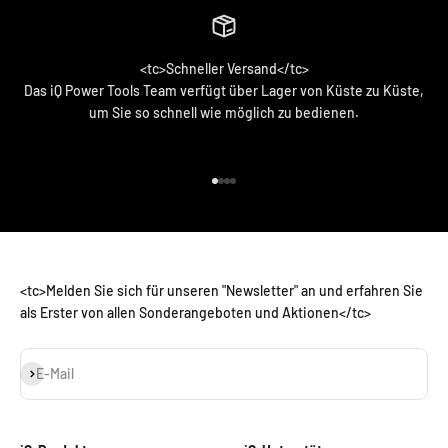
<tc>Schneller Versand</tc>
Das iQ Power Tools Team verfügt über Lager von Küste zu Küste,
um Sie so schnell wie möglich zu bedienen.
<tc>Zum Artikel 1 gehen</tc>
<tc>Zum Artikel 2 gehen</tc>
<tc>Zum Artikel 3 gehen</tc>
<tc>Zum Artikel 4 gehen</tc>
<tc>Melden Sie sich für unseren "Newsletter" an und erfahren Sie
als Erster von allen Sonderangeboten und Aktionen</tc>
Abonnieren
E-Mail