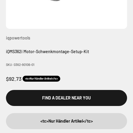
iqpowertools
iQMS362i Motor-Schwenkmontage-Setup-Kit
SKU: 0362-90106-01
Angebot
$92.73
<tc>Nur Händler Artikel</tc>
FIND A DEALER NEAR YOU
<tc>Nur Händler Artikel</tc>