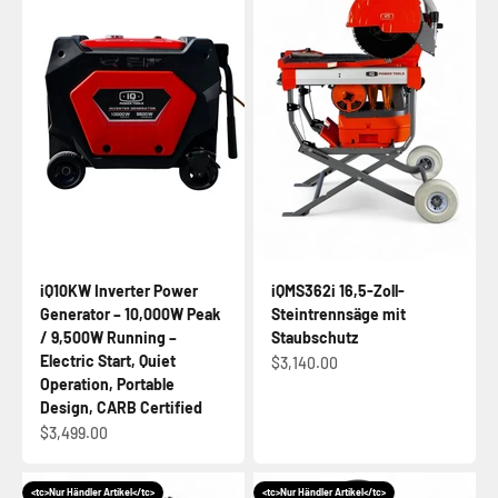
iQ10KW Inverter Power
iQMS362i 16,5-Zoll-
Generator – 10,000W Peak
Steintrennsäge mit
/ 9,500W Running –
Staubschutz
Electric Start, Quiet
Angebot
$3,140.00
Operation, Portable
Design, CARB Certified
Angebot
$3,499.00
<tc>Nur Händler Artikel</tc>
<tc>Nur Händler Artikel</tc>