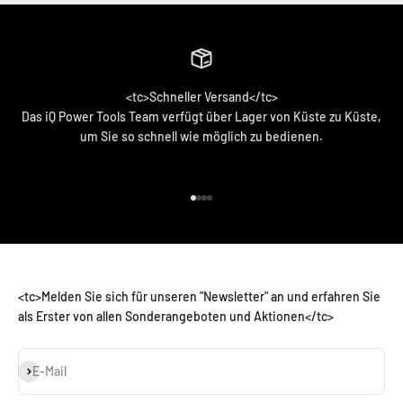
<tc>Schneller Versand</tc>
Das iQ Power Tools Team verfügt über Lager von Küste zu Küste,
um Sie so schnell wie möglich zu bedienen.
<tc>Zum Artikel 1 gehen</tc>
<tc>Zum Artikel 2 gehen</tc>
<tc>Zum Artikel 3 gehen</tc>
<tc>Zum Artikel 4 gehen</tc>
<tc>Melden Sie sich für unseren "Newsletter" an und erfahren Sie
als Erster von allen Sonderangeboten und Aktionen</tc>
Abonnieren
E-Mail