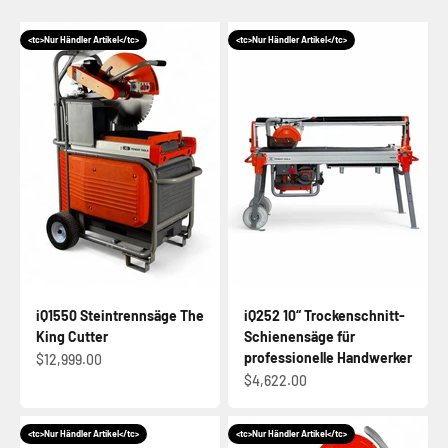
<tc>Nur Händler Artikel</tc>
<tc>Nur Händler Artikel</tc>
iQ1550 Steintrennsäge The
iQ252 10“ Trockenschnitt-
King Cutter
Schienensäge für
professionelle Handwerker
Angebot
$12,999.00
Angebot
$4,622.00
<tc>Nur Händler Artikel</tc>
<tc>Nur Händler Artikel</tc>