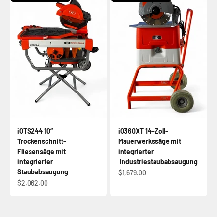
iQTS244 10“
iQ360XT 14-Zoll-
Trockenschnitt-
Mauerwerkssäge mit
Fliesensäge mit
integrierter
integrierter
Industriestaubabsaugung
Staubabsaugung
Angebot
$1,679.00
Angebot
$2,062.00