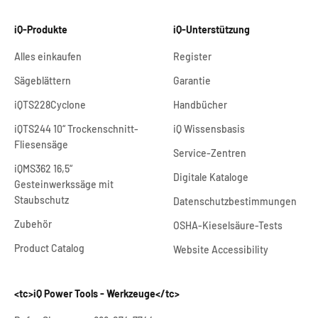
iQ-Produkte
iQ-Unterstützung
Alles einkaufen
Register
Sägeblättern
Garantie
iQTS228Cyclone
Handbücher
iQTS244 10“ Trockenschnitt-
iQ Wissensbasis
Fliesensäge
Service-Zentren
iQMS362 16,5“
Digitale Kataloge
Gestein
werkssäge mit
Staubschutz
Datenschutzbestimmungen
Zubehör
OSHA-Kieselsäure-Tests
Product Catalog
Website Accessibility
<tc>iQ Power Tools - Werkzeuge</tc>